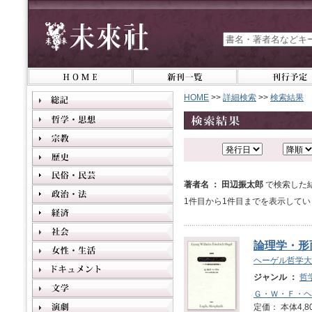
HOME
>>
詳細検索
>>
検索結果
著者名 ： 田辺振太郎
で検索した
1件目から1件目までを表示してい
論理学・形
ヘーゲル哲学大
ジャンル ：
哲
Ｇ・Ｗ・Ｆ・ヘ
定価： 本体4,8