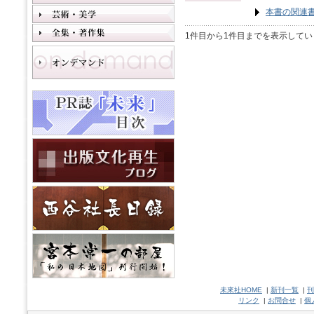
本書の関連
1件目から1件目までを表示してい
未來社HOME
|
新刊一覧
|
刊
リンク
|
お問合せ
|
個