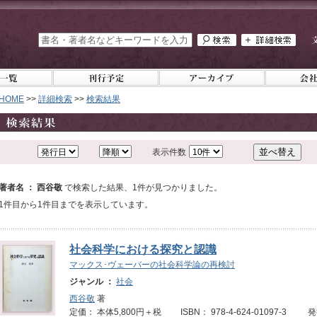
HOME
>>
詳細検索
>>
検索結果
表示件数
著者名 ： 西谷敬
で検索した結果、1件が見つかりました。
1件目から1件目までを表示しています。
社会科学における探究と認識
マックス･ヴェーバーの社会科学論の再検討
ジャンル ：
社会
西谷敬
著
定価： 本体5,800円＋税 ISBN： 978-4-624-01097-3 