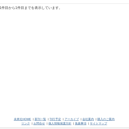
1件目から1件目までを表示しています。
未來社HOME
|
新刊一覧
|
刊行予定
|
アーカイブ
|
会社案内
|
購入のご案内
リンク
|
お問合せ
|
個人情報保護方針
|
免責事項
|
サイトマップ