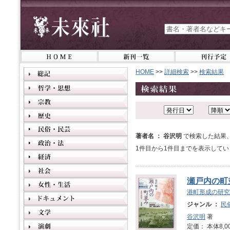
HOME
>>
詳細検索
>>
検索結果
著者名 ： 谷沢明
で検索した結果
1件目から1件目までを表示してい
瀬戸内の町
港町形成の研究
ジャンル ：
民
谷沢明
著
定価： 本体8,0