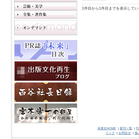
1件目から1件目までを表示してい
未來社HOME
|
新刊一覧
|
刊
リンク
|
お問合せ
|
個