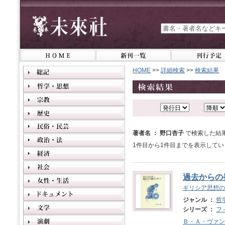
HOME
>>
詳細検索
>>
検索結果
著者名 ： 野口杏子
で検索した結
1件目から1件目までを表示してい
過去からの
ギリシア思想の
ジャンル ：
哲
シリーズ ：
フ
Ｂ・Ａ・ヴァン