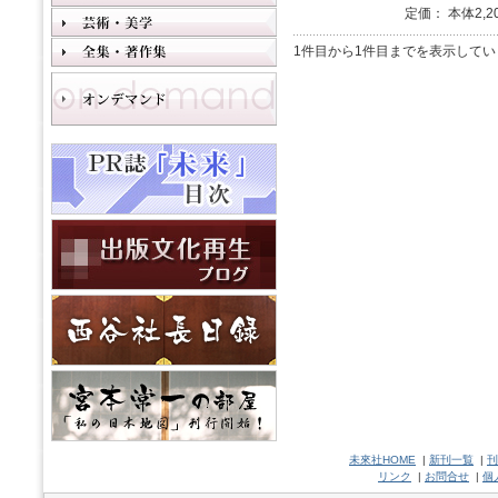
定価： 本体2,2
1件目から1件目までを表示してい
未來社HOME
|
新刊一覧
|
刊
リンク
|
お問合せ
|
個