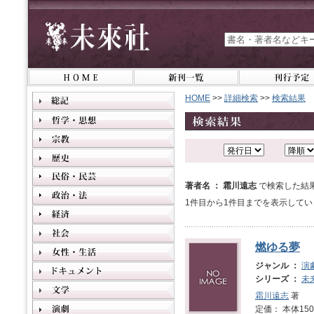
HOME
>>
詳細検索
>>
検索結果
著者名 ： 霜川遠志
で検索した結
1件目から1件目までを表示してい
燃ゆる夢
ジャンル ：
演
シリーズ ：
未
霜川遠志
著
定価： 本体1