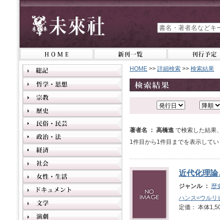
HOME
>>
詳細検索
>>
検索結果
著者名 ： 高橋進
で検索した結果
1件目から1件目までを表示してい
近代化理論
ジャンル ：
歴
ハンス=ウルリ
定価： 本体1,5