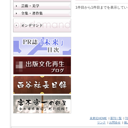
1件目から1件目までを表示してい
未來社HOME
|
新刊一覧
|
刊
リンク
|
お問合せ
|
個