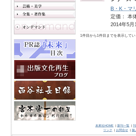
B・K・マ
定価： 本体
2014年5月
1件目から1件目までを表示してい
未來社HOME
|
新刊一覧
|
刊
リンク
|
お問合せ
|
個