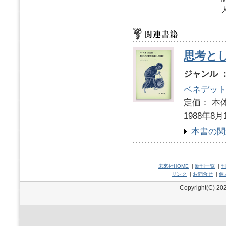
思考と
ジャンル 
ベネデッ
定価： 本体
1988年8月
本書の関
未來社HOME
|
新刊一覧
|
刊
リンク
|
お問合せ
|
個
Copyright(C) 202