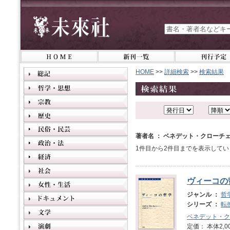
HOME
>>
詳細検索
>>
検索結果
著者名 ： ベネデット・クローチ
1件目から2件目までを表示してい
ヴィーコの
ジャンル ：
哲
シリーズ ：
転
ベネデット・ク
定価： 本体2,0