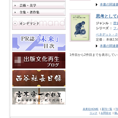
本書の関連
思考として
ジャンル ：
歴
シリーズ ：
フ
ベネデット・ク
定価： 本体2,5
本書の関連
1件目から2件目までを表示してい
未來社HOME
|
新刊一覧
|
刊
リンク
|
お問合せ
|
個