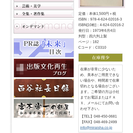
定価：本体1,500円＋税
ISBN：978-4-624-02016-3
ISBN[10桁]：4-624-02016-2
発行日：1973年6月4日
判型：四六判上製
ページ：182
Cコード：C0310
在庫が非常に少ないた
め、美本がご用意できな
い場合や、時間差で在庫
切れとなる場合がござい
ます。ご希望の方は小社
までお電話またはＦＡ
Ｘ、メールにてお問い合
わせ下さい。
【TEL】048-450-0681
【FAX】048-469-2499
info@miraisha.co.jp