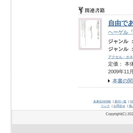
自由で
ヘーゲル
ジャンル 
ジャンル 
アクセル・ホネ
定価： 本体
2009年11
本書の関
未來社HOME
|
新刊一覧
|
刊
リンク
|
お問合せ
|
個
Copyright(C) 202