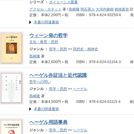
シリーズ ：
ポイエーシス叢書
アクセル・ホネット
著 /
島崎隆
明石英人
大河内泰樹
徳地真弥
訳
定価： 本体2,200円＋税 ISBN： 978-4-624-93259-6 発
本書の関連書籍
ウィーン発の哲学
文化・教育・思想
ジャンル ：
哲学・思想
>>
思想史・精神史
島崎隆
著
定価： 本体2,600円＋税 ISBN： 978-4-624-01154-3 発
ヘーゲル弁証法と近代認識
哲学への問い
ジャンル ：
哲学・思想
>>
ヘーゲル
島崎隆
著
定価： 本体4,500円＋税 ISBN： 978-4-624-01115-4 発
本書の関連書籍
ヘーゲル用語事典
ジャンル ：
哲学・思想
>>
ヘーゲル