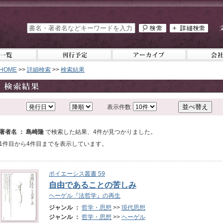
HOME
>>
詳細検索
>>
検索結果
表示件数
著者名 ： 島崎隆
で検索した結果、4件が見つかりました。
1件目から4件目までを表示しています。
ポイエーシス叢書 59
自由であることの苦しみ
ヘーゲル『法哲学』の再生
ジャンル ：
哲学・思想
>>
現代思想
ジャンル ：
哲学・思想
>>
ヘーゲル