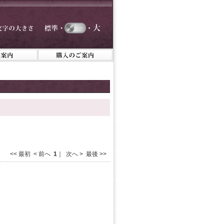
<< 最初 < 前へ
1
｜ 次へ > 最後 >>