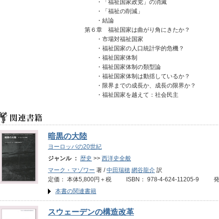
・「福祉国家政党」の消滅
・「福祉の削減」
・結論
第６章 福祉国家は曲がり角にきたか？
・市場対福祉国家
・福祉国家の人口統計学的危機？
・福祉国家体制
・福祉国家体制の類型論
・福祉国家体制は動揺しているか？
・限界までの成長か、成長の限界か？
・福祉国家を越えて：社会民主
暗黒の大陸
ヨーロッパの20世紀
ジャンル ：
歴史
>>
西洋史全般
マーク・マゾワー
著 /
中田瑞穂
網谷龍介
訳
定価： 本体5,800円＋税 ISBN： 978-4-624-11205-9 
本書の関連書籍
スウェーデンの構造改革