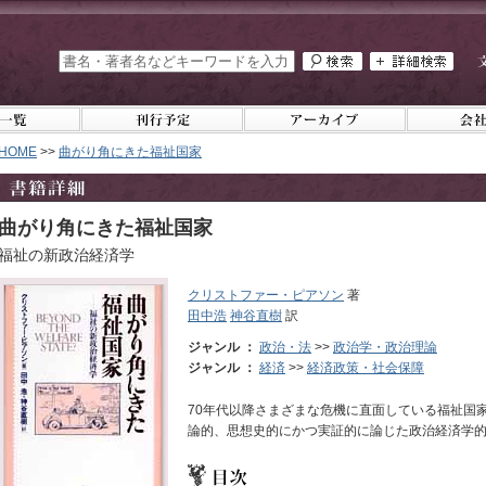
HOME
>>
曲がり角にきた福祉国家
曲がり角にきた福祉国家
福祉の新政治経済学
クリストファー・ピアソン
著
田中浩
神谷直樹
訳
ジャンル ：
政治・法
>>
政治学・政治理論
ジャンル ：
経済
>>
経済政策・社会保障
70年代以降さまざまな危機に直面している福祉国
論的、思想史的にかつ実証的に論じた政治経済学