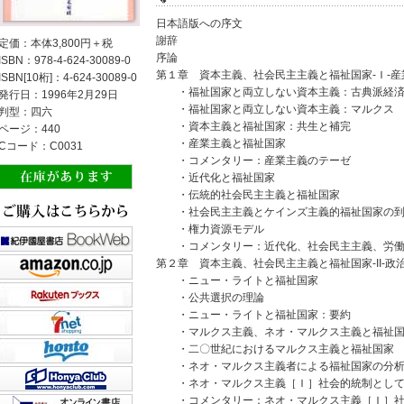
日本語版への序文
謝辞
定価：本体3,800円＋税
序論
ISBN：978-4-624-30089-0
第１章 資本主義、社会民主主義と福祉国家-Ｉ-
ISBN[10桁]：4-624-30089-0
・福祉国家と両立しない資本主義：古典派経済
発行日：1996年2月29日
・福祉国家と両立しない資本主義：マルクス
判型：四六
・資本主義と福祉国家：共生と補完
ページ：440
・産業主義と福祉国家
Cコード：C0031
・コメンタリー：産業主義のテーゼ
・近代化と福祉国家
・伝統的社会民主主義と福祉国家
・社会民主主義とケインズ主義的福祉国家の到
・権力資源モデル
・コメンタリー：近代化、社会民主主義、労働
第２章 資本主義、社会民主主義と福祉国家-II-政
・ニュー・ライトと福祉国家
・公共選択の理論
・ニュー・ライトと福祉国家：要約
・マルクス主義、ネオ・マルクス主義と福祉国
・二〇世紀におけるマルクス主義と福祉国家
・ネオ・マルクス主義者による福祉国家の分
・ネオ・マルクス主義［Ｉ］社会的統制として
・コメンタリー：ネオ・マルクス主義［Ｉ］社