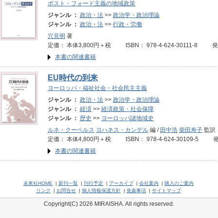
ポスト・フォード主義の地域政策
ジャンル ：
政治・法
>>
政治学・政治理論
ジャンル ：
政治・法
>>
行政・労働
穴見明
著
定価： 本体3,800円＋税 ISBN： 978-4-624-30111-8 
本書の関連書籍
EU時代の到来
ヨーロッパ・福祉社会・社会民主主義
ジャンル ：
政治・法
>>
政治学・政治理論
ジャンル ：
経済
>>
経済政策・社会保障
ジャンル ：
歴史
>>
ヨーロッパ諸地域史
ルネ・クーペルス
ヨハネス・カンデル
編 /
田中浩
柴田寿子
監訳
定価： 本体4,800円＋税 ISBN： 978-4-624-30109-5 
本書の関連書籍
未來社HOME
|
新刊一覧
|
刊行予定
|
アーカイブ
|
会社案内
|
購入のご案内
リンク
|
お問合せ
|
個人情報保護方針
|
免責事項
|
サイトマップ
Copyright(C) 2026 MIRAISHA. All rights reserved.