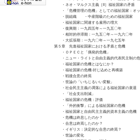
・ネオ・マルクス主義［II］福祉国家の矛盾
・「危機管理の危機」としての福祉国家：オッ
・脱組織 ・中産階級のための福祉国家
・福祉国家に関連する雇用の増大
・復興期：一九四五年～一九五〇年
・相対的停滞期：一九五〇年～一九六〇年
・大拡張期：一九六〇年～一九七五年
第５章 先進福祉国家における矛盾と危機
・ＯＰＥＣと「偶発的危機」
・ニュー・ライトと自由主義的代表民主制の危
・福祉国家の危機とはなにか？
・福祉国家の危機-封じ込めと再構築
・戦後合意の終焉
・世論の「いちじるいい変貌」
・社会民主主義の凋落による福祉国家の衰退
・「社会支出削減」
・福祉国家の危機：評価
・「外的衝撃」による福祉国家の危機
・福祉国家と自由民主主義的資本主義の危機
・危機は終息したのか？
・合意は終焉したのか？
・イギリス：決定的な合意の終焉？
・世論の変化