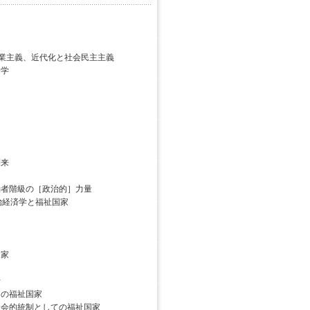
産業主義、近代化と社会民主主義
学
来
者階級の［政治的］力量
治経済学と福祉国家
家
析
の福祉国家
会的統制としての福祉国家