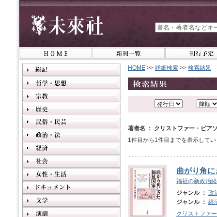
HOME
>>
詳細検索
>>
検索結果
著者名 ： クリストファー・ピア
1件目から1件目までを表示してい
曲がり角に
福祉の新政治経
ジャンル ：
政
ジャンル ：
経
クリストファー