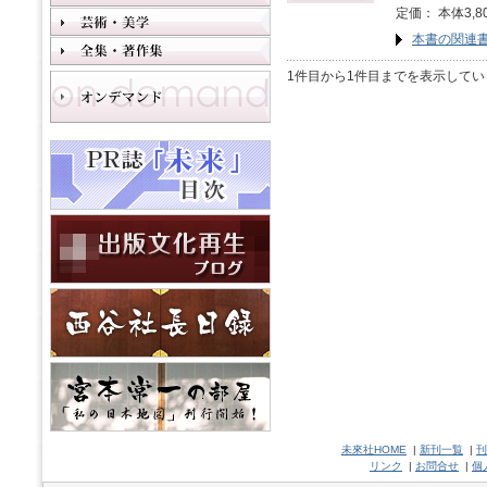
定価： 本体3,8
本書の関連
1件目から1件目までを表示してい
未來社HOME
|
新刊一覧
|
刊
リンク
|
お問合せ
|
個