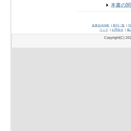
本書の関
未來社HOME
|
新刊一覧
|
刊
リンク
|
お問合せ
|
個
Copyright(C) 202