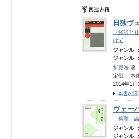
日独ヴ
『経済と
けて
ジャンル 
ジャンル 
折原浩
著
定価： 本体
2014年1月
本書の関
ヴェー
「倫理」
ジャンル 
ジャンル 