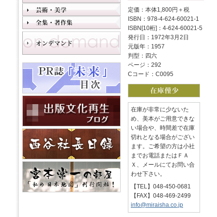
定価：本体1,800円＋税
ISBN：978-4-624-60021-1
ISBN[10桁]：4-624-60021-5
発行日：1972年3月2日
元版年：1957
判型：四六
ページ：292
Cコード：C0095
在庫が非常に少ないた
め、美本がご用意できな
い場合や、時間差で在庫
切れとなる場合がござい
ます。ご希望の方は小社
までお電話またはＦＡ
Ｘ、メールにてお問い合
わせ下さい。
【TEL】048-450-0681
【FAX】048-469-2499
info@miraisha.co.jp