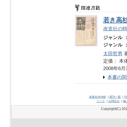
若き高
改造社の
ジャンル 
ジャンル 
太田哲男
定価： 本体
2008年6月
本書の関
未來社HOME
|
新刊一覧
|
刊
リンク
|
お問合せ
|
個
Copyright(C) 202