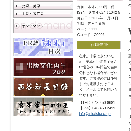
定価：本体2,000円＋税
ISBN：978-4-624-61042-5
発行日：2017年11月21日
判型：四六判並製
ページ：222
Cコード：C0098
在庫が非常に少ないた
め、美本がご用意できな
い場合や、時間差で在庫
切れとなる場合がござい
ます。ご希望の方は小社
までお電話またはＦＡ
Ｘ、メールにてお問い合
わせ下さい。
【TEL】048-450-0681
【FAX】048-469-2499
info@miraisha.co.jp