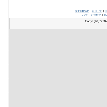
未來社HOME
|
新刊一覧
|
刊
リンク
|
お問合せ
|
個
Copyright(C) 202