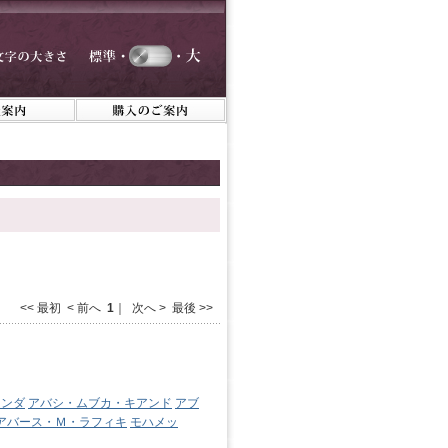
<< 最初 < 前へ
1
｜ 次へ > 最後 >>
リンダ
アバシ・ムブカ・キアンド
アブ
アバース・Ｍ・ラフィキ
モハメッ