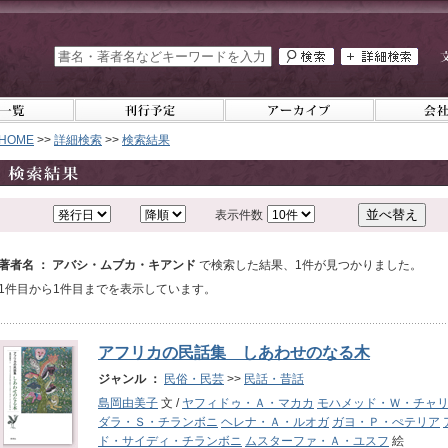
HOME
>>
詳細検索
>>
検索結果
表示件数
著者名 ： アバシ・ムブカ・キアンド
で検索した結果、1件が見つかりました。
1件目から1件目までを表示しています。
アフリカの民話集 しあわせのなる木
ジャンル ：
民俗・民芸
>>
民話・昔話
島岡由美子
文 /
ヤフィドゥ・Ａ・マカカ
モハメッド・Ｗ・チャ
ダラ・Ｓ・チランボニ
ヘレナ・Ａ・ルオガ
ガヨ・Ｐ・ぺテリア
ド・サイディ・チランボニ
ムスターファ・Ａ・ユスフ
絵