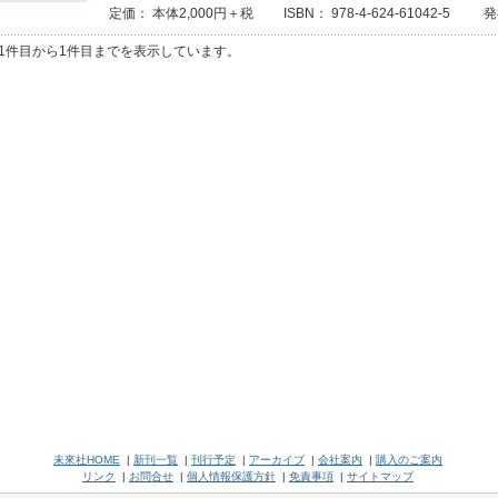
定価： 本体2,000円＋税 ISBN： 978-4-624-61042-5 発
1件目から1件目までを表示しています。
未來社HOME
|
新刊一覧
|
刊行予定
|
アーカイブ
|
会社案内
|
購入のご案内
リンク
|
お問合せ
|
個人情報保護方針
|
免責事項
|
サイトマップ