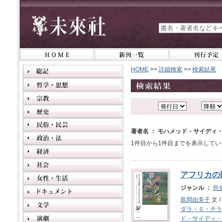
HOME
>>
詳細検索
>>
検索結果
著者名 ： モハメッド・サイディ
1件目から1件目までを表示してい
アフリカの
ジャンル ：
民
島岡由美子
文 /
ダラ・Ｓ・チラ
ド・サイディ・