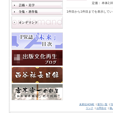
定価： 本体2,0
1件目から1件目までを表示してい
未來社HOME
|
新刊一覧
|
刊
リンク
|
お問合せ
|
個