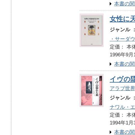
本書の関
女性に
ジャンル 
・サーダ
定価： 本体
1996年9月
本書の関
イヴの
アラブ世
ジャンル 
ナワル・
定価： 本体
1994年1月
本書の関