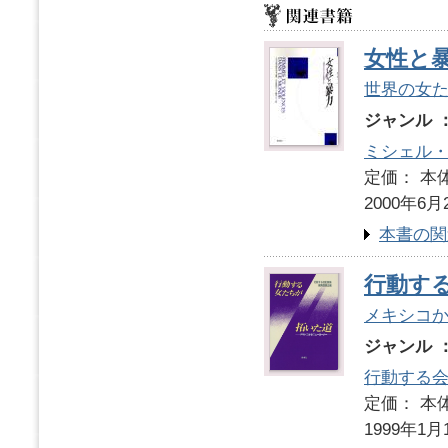
女性と
世界の女
ジャンル 
ミシェル
定価： 本体
2000年6月
本書の関
行動す
メキシコ
ジャンル 
行動する
定価： 本体
1999年1月