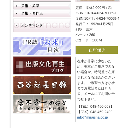
定価：本体2,000円＋税
ISBN：978-4-624-70069-0
ISBN[10桁]：4-624-70069-4
発行日：1992年1月25日
判型：四六
ページ：260
Cコード：C0074
在庫が非常に少ないた
め、美本がご用意できな
い場合や、時間差で在庫
切れとなる場合がござい
ます。ご希望の方は小社
までお電話またはＦＡ
Ｘ、メールにてお問い合
わせ下さい。
【TEL】048-450-0681
【FAX】048-469-2499
info@miraisha.co.jp