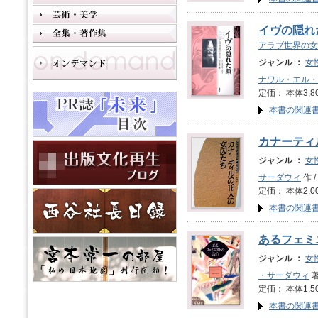
イヴの隠れ
アラブ世界の女
ジャンル ：
女
ナワル・エル・
定価： 本体3,8
本書の関連
カナーティ
ジャンル ：
女
サーダウィ
作 /
定価： 本体2,0
本書の関連
あるフェミ
ジャンル ：
女
・サーダウィ
著
定価： 本体1,5
本書の関連