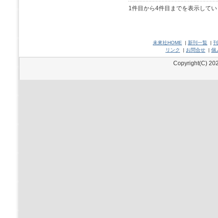
1件目から4件目までを表示してい
未來社HOME
|
新刊一覧
|
刊
リンク
|
お問合せ
|
個
Copyright(C) 202