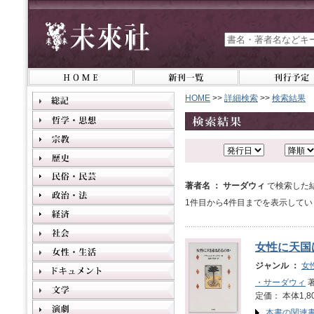
HOME
>>
詳細検索
>>
検索結果
著者名 ： サーダウィ
で検索した
1件目から4件目までを表示してい
女性に天国
ジャンル ：
女
・サーダウィ
著
定価： 本体1,8
本書の関連