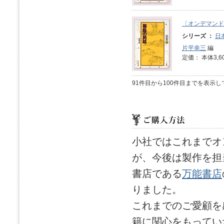
〔オンデマンド
シリーズ ：
日
片平幸三
編
定価： 本体3,6
91件目から100件目までを表示
小社ではこれまでオ
が、今後は製作を担
書店である
万能書店
りました。
これまでのご愛顧を
籍に関心をもってい