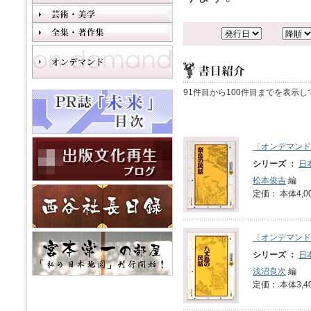
91件目から100件目までを表示
〔オンデマンド
シリーズ ：
日
松本俊吉
編
定価： 本体4,0
〔オンデマンド
シリーズ ：
日
浅沼良次
編
定価： 本体3,4