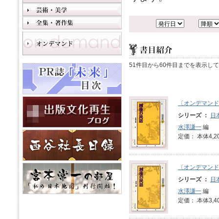
51件目から60件目までを表示し
〔オンデマンド
シリーズ ：
日
水澤謙一
編
定価： 本体4,2
〔オンデマンド
シリーズ ：
日
水澤謙一
編
定価： 本体3,4