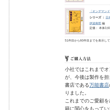
〔オンデマンド
シリーズ ：
日
伊波南哲
編
定価： 本体3,6
51件目から60件目までを表示し
小社ではこれまでオ
が、今後は製作を担
書店である
万能書店
りました。
これまでのご愛顧を
籍に関心をもってい