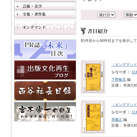
81件目から90件目までを表示し
〔オンデマンド
シリーズ ：
日
下野敏見
編
定価： 本体3,8
〔オンデマンド
シリーズ ：
日
斉藤正
編
定価： 本体3,6