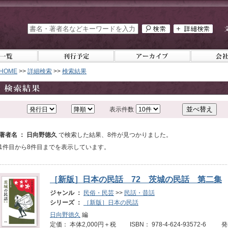
HOME
>>
詳細検索
>>
検索結果
表示件数
著者名 ： 日向野徳久
で検索した結果、8件が見つかりました。
1件目から8件目までを表示しています。
［新版］日本の民話 72 茨城の民話 第二集
ジャンル ：
民俗・民芸
>>
民話・昔話
シリーズ ：
［新版］日本の民話
日向野徳久
編
定価： 本体2,000円＋税 ISBN： 978-4-624-93572-6 