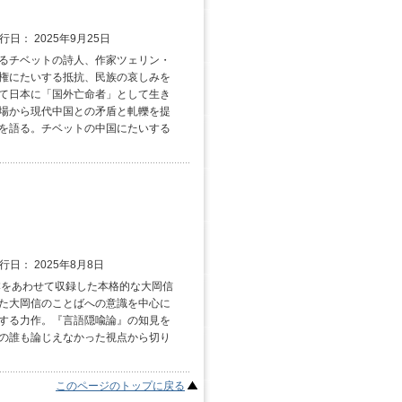
発行日： 2025年9月25日
るチベットの詩人、作家ツェリン・
権にたいする抵抗、民族の哀しみを
て日本に「国外亡命者」として生き
場から現代中国との矛盾と軋轢を提
を語る。チベットの中国にたいする
発行日： 2025年8月8日
本をあわせて収録した本格的な大岡信
た大岡信のことばへの意識を中心に
する力作。『言語隠喩論』の知見を
の誰も論じえなかった視点から切り
このページのトップに戻る