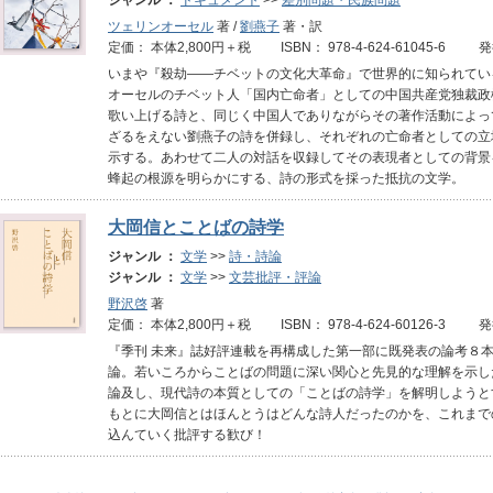
ジャンル ：
ドキュメント
>>
差別問題・民族問題
ツェリンオーセル
著 /
劉燕子
著・訳
定価： 本体2,800円＋税 ISBN： 978-4-624-61045-6 
いまや『殺劫――チベットの文化大革命』で世界的に知られてい
オーセルのチベット人「国内亡命者」としての中国共産党独裁政
歌い上げる詩と、同じく中国人でありながらその著作活動によっ
ざるをえない劉燕子の詩を併録し、それぞれの亡命者としての立
示する。あわせて二人の対話を収録してその表現者としての背景
蜂起の根源を明らかにする、詩の形式を採った抵抗の文学。
大岡信とことばの詩学
ジャンル ：
文学
>>
詩・詩論
ジャンル ：
文学
>>
文芸批評・評論
野沢啓
著
定価： 本体2,800円＋税 ISBN： 978-4-624-60126-3 
『季刊 未来』誌好評連載を再構成した第一部に既発表の論考８
論。若いころからことばの問題に深い関心と先見的な理解を示し
論及し、現代詩の本質としての「ことばの詩学」を解明しようと
もとに大岡信とはほんとうはどんな詩人だったのかを、これまで
込んていく批評する歓び！