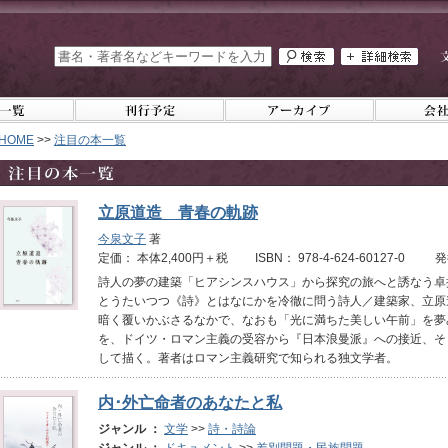
HOME
>>
注目の本一覧
立原道造 青春の軌跡
今泉文子
著
定価： 本体2,400円＋税 ISBN： 978-4-624-60127-0 
詩人の夢の建築「ヒアシンスハウス」から探究の旅へと誘なう卓
とうたいつつ《詩》とはなにかを冷徹に問う詩人／建築家、立原
暗く覆いかぶさるなかで、なおも「光に満ちた美しい午前」を夢
を、ドイツ・ロマン主義の受容から『日本浪曼派』への接近、そ
して描く。著者はロマン主義研究で知られる独文学者。
内･外亡命者のあなたと私
ジャンル ：
文学
>>
詩・詩論