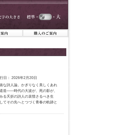
発行日： 2026年2月20日
抜な詩人論。かぎりなく美しくあれ
道造――時代の大波が、死の影が、
みる夭折の詩人の哀惜さるべき生
してその先へとつづく青春の軌跡と