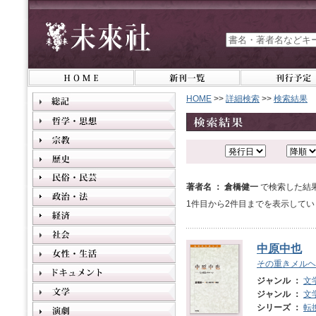
HOME
>>
詳細検索
>>
検索結果
著者名 ： 倉橋健一
で検索した結
1件目から2件目までを表示してい
中原中也
その重きメルヘ
ジャンル ：
文
ジャンル ：
文
シリーズ ：
転