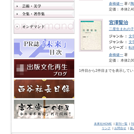
倉橋健一
著 /
陶
定価： 本体2,4
宮澤賢治
二度生まれの子
ジャンル ：
文
ジャンル ：
文
シリーズ ：
転
倉橋健一
著
定価： 本体2,0
1件目から2件目までを表示してい
未來社HOME
|
新刊一覧
|
刊
リンク
|
お問合せ
|
個