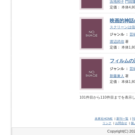
浜地和子
門田
定価： 本体4,8
映画的神話
スクリーンは信
ジャンル ：
芸
渡辺武信
著
定価： 本体1,8
フィルムの
ジャンル ：
芸
新藤兼人
著
定価： 本体1,8
101件目から110件目までを表示
未來社HOME
|
新刊一覧
|
刊
リンク
|
お問合せ
|
個
Copyright(C) 202