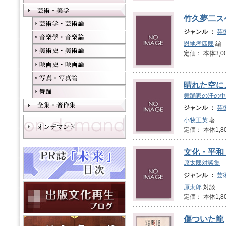
竹久夢二ス
ジャンル ：
芸
恩地孝四郎
編
定価： 本体3,0
晴れた空に
舞踊家の汗の中
ジャンル ：
芸
小牧正英
著
定価： 本体1,8
文化・平和
原太郎対談集
ジャンル ：
芸
原太郎
対談
定価： 本体1,8
傷ついた龍