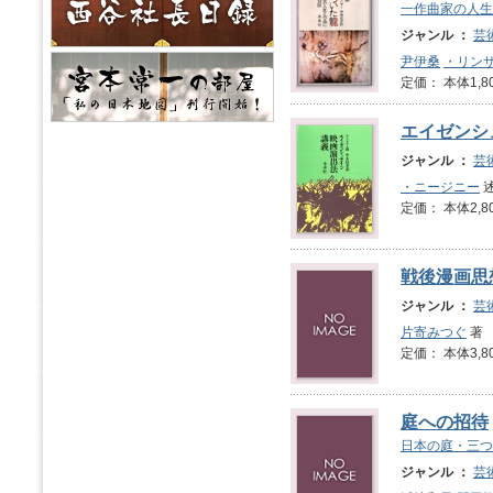
一作曲家の人生
ジャンル ：
芸
尹伊桑
・リン
定価： 本体1,8
エイゼンシ
ジャンル ：
芸
・ニージニー
述
定価： 本体2,8
戦後漫画思
ジャンル ：
芸
片寄みつぐ
著
定価： 本体3,8
庭への招待
日本の庭・三つ
ジャンル ：
芸