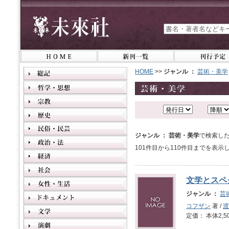
HOME
>>
ジャンル ：
芸術・美学
ジャンル ： 芸術・美学
で検索した
101件目から110件目までを表示
文学とスペ
ジャンル ：
芸
コフザン
著 /
渡
定価： 本体2,5