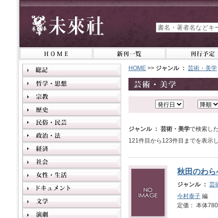
HOME
>>
ジャンル ：
芸術・美学
ジャンル ： 芸術・美学
で検索した
121件目から123件目までを表示
秋田のわら
ジャンル ：
芸
今村泰子
編
定価： 本体780