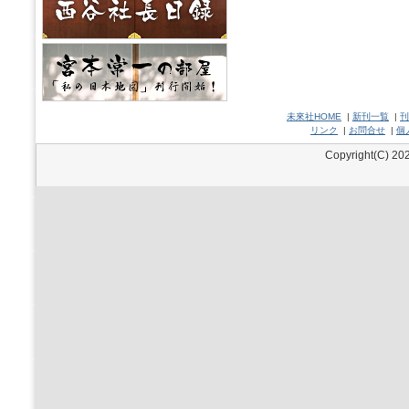
未來社HOME
|
新刊一覧
|
刊
リンク
|
お問合せ
|
個
Copyright(C) 202