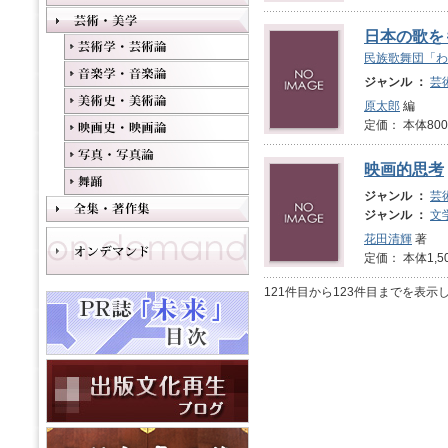
日本の歌を
民族歌舞団「わ
ジャンル ：
芸
原太郎
編
定価： 本体800
映画的思考
ジャンル ：
芸
ジャンル ：
文
花田清輝
著
定価： 本体1,5
121件目から123件目までを表示