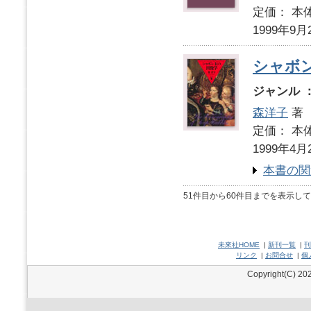
定価： 本体
1999年9月
シャボ
ジャンル 
森洋子
著
定価： 本体
1999年4月
本書の関
51件目から60件目までを表示し
未來社HOME
|
新刊一覧
|
刊
リンク
|
お問合せ
|
個
Copyright(C) 202