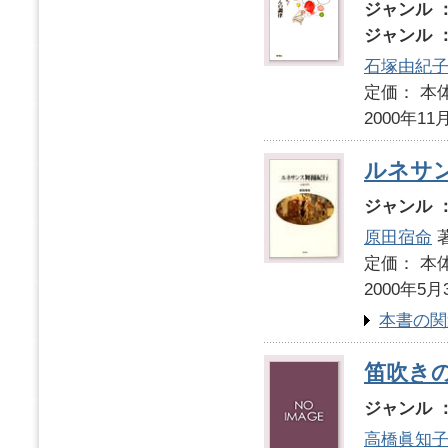
ジャンル 
ジャンル 
石塚由紀
定価： 本体
2000年11
ルネサ
ジャンル 
原田宿命
定価： 本体
2000年5月
本書の関
笛吹き
ジャンル 
高橋眞知