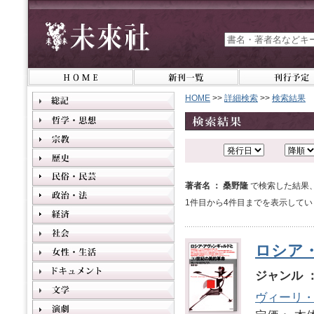
HOME
>>
詳細検索
>>
検索結果
著者名 ： 桑野隆
で検索した結果
1件目から4件目までを表示してい
ロシア
ジャンル 
ヴィーリ