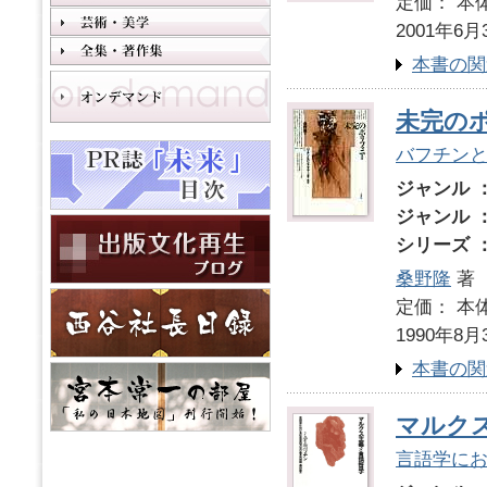
定価： 本体
2001年6月
本書の関
未完の
バフチン
ジャンル 
ジャンル 
シリーズ 
桑野隆
著
定価： 本体
1990年8月
本書の関
マルク
言語学に