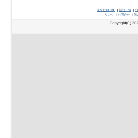
未來社HOME
|
新刊一覧
|
刊
リンク
|
お問合せ
|
個
Copyright(C) 202