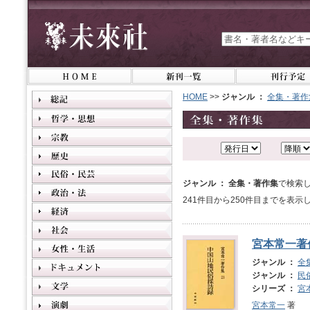
HOME
>>
ジャンル ：
全集・著作
ジャンル ： 全集・著作集
で検索し
241件目から250件目までを表示
宮本常一著
ジャンル ：
全
ジャンル ：
民
シリーズ ：
宮
宮本常一
著