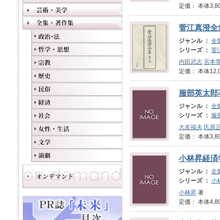
定価： 本体3,8
菅江真澄全
ジャンル ：
全
シリーズ ：
菅
内田武志
宮本
定価： 本体12,
服部英太郎
ジャンル ：
全
シリーズ ：
服
大友福夫
氏原
定価： 本体3,8
小林昇経済
ジャンル ：
全
シリーズ ：
小
小林昇
著
定価： 本体4,8