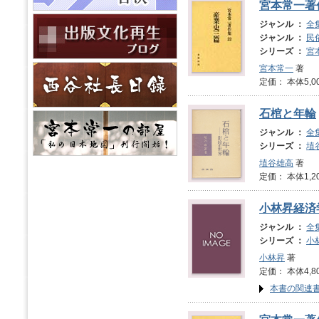
宮本常一著
ジャンル ：
全
ジャンル ：
民
シリーズ ：
宮
宮本常一
著
定価： 本体5,0
石棺と年輪
ジャンル ：
全
シリーズ ：
埴
埴谷雄高
著
定価： 本体1,2
小林昇経済
ジャンル ：
全
シリーズ ：
小
小林昇
著
定価： 本体4,8
本書の関連