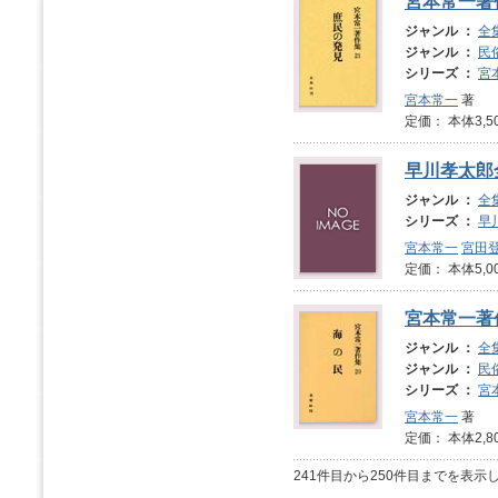
宮本常一著
ジャンル ：
全
ジャンル ：
民
シリーズ ：
宮
宮本常一
著
定価： 本体3,5
早川孝太郎
ジャンル ：
全
シリーズ ：
早
宮本常一
宮田
定価： 本体5,0
宮本常一著
ジャンル ：
全
ジャンル ：
民
シリーズ ：
宮
宮本常一
著
定価： 本体2,8
241件目から250件目までを表示