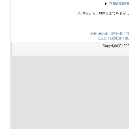
本書の関連
121件目から130件目までを表示
未來社HOME
|
新刊一覧
|
刊
リンク
|
お問合せ
|
個
Copyright(C) 202