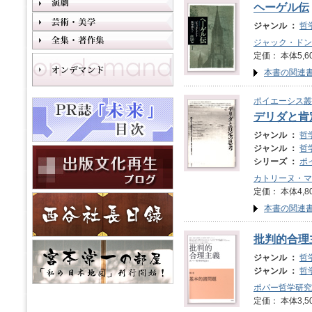
ヘーゲル伝
ジャンル ：
哲
ジャック・ドン
定価： 本体5,6
本書の関連
ポイエーシス叢書
デリダと肯
ジャンル ：
哲
ジャンル ：
哲
シリーズ ：
ポ
カトリーヌ・マ
定価： 本体4,8
本書の関連
批判的合理
ジャンル ：
哲
ジャンル ：
哲
ポパー哲学研究
定価： 本体3,5