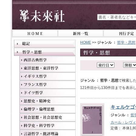
HOME
>>
ジャンル ：
哲学・思想
ジャンル ： 哲学・思想
で検索した
121件目から130件目までを表示
キェルケゴ
ジャンル ：
哲
カール・レヴィ
定価： 本体1,8