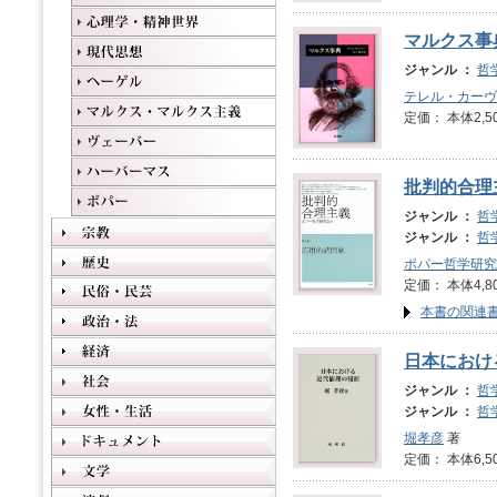
マルクス事
ジャンル ：
哲
テレル・カーヴ
定価： 本体2,5
批判的合理
ジャンル ：
哲
ジャンル ：
哲
ポパー哲学研究
定価： 本体4,8
本書の関連
日本におけ
ジャンル ：
哲
ジャンル ：
哲
堀孝彦
著
定価： 本体6,5