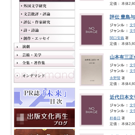
定価： 本体2,8
評伝 豊島
ジャンル ：
文
ジャンル ：
文
関口安義
著
定価： 本体5,8
山本有三正
ジャンル ：
文
ジャンル ：
文
永野賢
著
定価： 本体4,8
近代日本文
ジャンル ：
文
ジャンル ：
文
朴春日
著
定価： 本体2,0