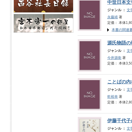
中世日本文
ジャンル ：
文
永藤靖
著
定価： 本体1,8
本書の関連
源氏物語の
ジャンル ：
文
今井源衛
著
定価： 本体3,5
ことばの内
ジャンル ：
文
乾裕幸
著
定価： 本体2,8
伊藤千代子
ジャンル ：
文