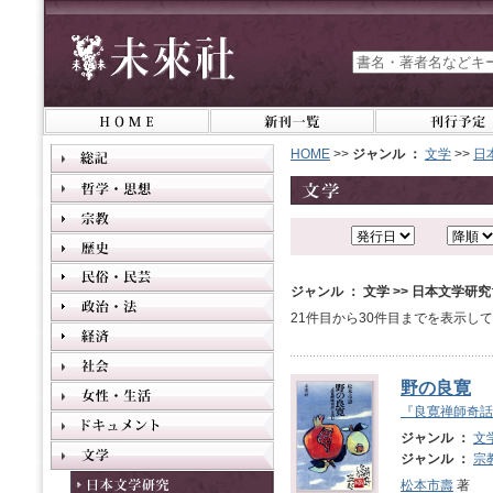
HOME
>>
ジャンル ：
文学
>>
日
ジャンル ： 文学 >> 日本文学研究
21件目から30件目までを表示し
野の良寛
『良寛禅師奇話
ジャンル ：
文
ジャンル ：
宗
松本市壽
著