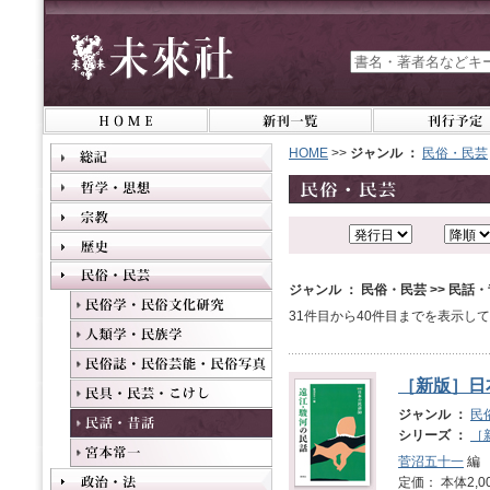
HOME
>>
ジャンル ：
民俗・民芸
ジャンル ： 民俗・民芸 >> 民話
31件目から40件目までを表示し
［新版］日
ジャンル ：
民
シリーズ ：
［
菅沼五十一
編
定価： 本体2,0