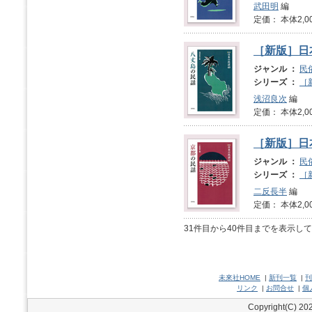
武田明
編
定価： 本体2,0
［新版］日
ジャンル ：
民
シリーズ ：
［
浅沼良次
編
定価： 本体2,0
［新版］日
ジャンル ：
民
シリーズ ：
［
二反長半
編
定価： 本体2,0
31件目から40件目までを表示し
未來社HOME
|
新刊一覧
|
刊
リンク
|
お問合せ
|
個
Copyright(C) 202