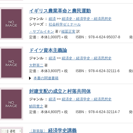
イギリス農業革命と農民運動
ジャンル ：
経済
>>
経済史・経済学史・経済思想史
シリーズ ：
社会科学ゼミナール
・サプルイキン
著 /
福冨正実
訳
定価： 本体1,000円＋税 ISBN： 978-4-624-95037-8 発
ドイツ資本主義論
ジャンル ：
経済
>>
経済史・経済学史・経済思想史
大野英二
著
定価： 本体3,800円＋税 ISBN： 978-4-624-32111-6 発
本書の関連書籍
封建支配の成立と村落共同体
ジャンル ：
経済
>>
経済史・経済学史・経済思想史
鯖田豊之
著
定価： 本体4,800円＋税 ISBN： 978-4-624-32114-7 
経済学史講義
〔新装版〕