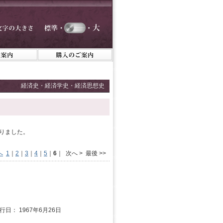
経済史・経済学史・経済思想史
かりました。
へ
1
｜
2
｜
3
｜
4
｜
5
｜
6
｜ 次へ > 最後 >>
発行日： 1967年6月26日