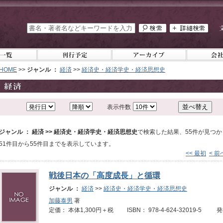
HOME
>>
ジャンル ：
経済
>>
経済史・経済学史・経済思想史
表示件数
ジャンル ： 経済 >> 経済史・経済学史・経済思想史
で検索した結果、55件が見つ
51件目から55件目までを表示しています。
<< 最初
< 前
戦後日本の「高度成長」と循環
ジャンル ：
経済
>>
経済史・経済学史・経済思想史
加藤泰男
著
定価： 本体1,300円＋税 ISBN： 978-4-624-32019-5 