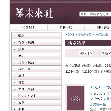
HOME
>>
詳細検索
>>
検索結果
全ての商品
で検索した結果、22
2201件目から2210件目までを
とんと一つ
ジャンル ：
民
シリーズ ：
日
水沢謙一
編
定価： 本体1,5