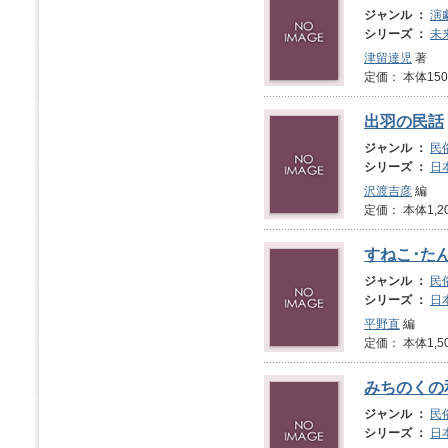
ジャンル ：
演
シリーズ ：
未
津留達児
著
定価： 本体1
出羽の民話
ジャンル ：
民
シリーズ ：
日
沢渡吉彦
編
定価： 本体1,2
すねこ･たん
ジャンル ：
民
シリーズ ：
日
平野直
編
定価： 本体1,5
みちのくの
ジャンル ：
民
シリーズ ：
日