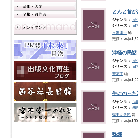
とんと昔が
ジャンル ：
民
シリーズ ：
日
水沢謙一
編
定価： 本体1,5
津軽の民話
ジャンル ：
民
シリーズ ：
日
斎藤正
編
定価： 本体1,2
牛にのった
ジャンル ：
演
シリーズ ：
未
浮田左武郎
著
定価： 本体1
帰郷