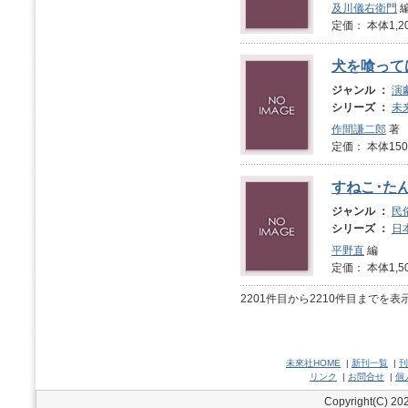
及川儀右衛門
定価： 本体1,2
犬を喰って
ジャンル ：
演
シリーズ ：
未
作間謙二郎
著
定価： 本体1
すねこ･た
ジャンル ：
民
シリーズ ：
日
平野直
編
定価： 本体1,5
2201件目から2210件目までを
未來社HOME
|
新刊一覧
|
刊
リンク
|
お問合せ
|
個
Copyright(C) 202