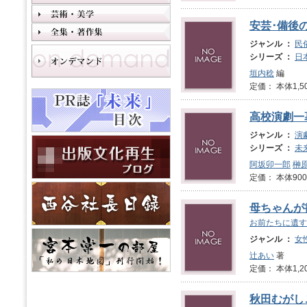
安芸･備後
ジャンル ：
民
シリーズ ：
日
垣内稔
編
定価： 本体1,5
高校演劇一
ジャンル ：
演
シリーズ ：
未
阿坂卯一郎
榊
定価： 本体900
母ちゃんが
お前たちに遺す
ジャンル ：
女
辻あい
著
定価： 本体1,2
秋田むがしこ