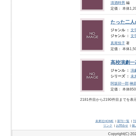
清酒時男
編
定価： 本体1,2
たった二人
ジャンル ：
文
ジャンル ：
文
真尾悦子
著
定価： 本体1,5
高校演劇一
ジャンル ：
演
シリーズ ：
未
阿坂卯一郎
榊
定価： 本体850
2181件目から2190件目までを
未來社HOME
|
新刊一覧
|
刊
リンク
|
お問合せ
|
個
Copyright(C) 202