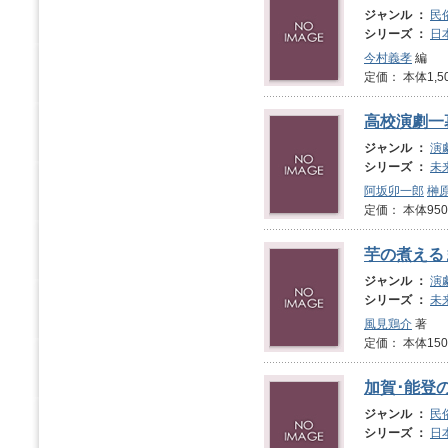
ジャンル ：
民
シリーズ ：
日
今村義孝
編
定価： 本体1,5
高校演劇一
ジャンル ：
演
シリーズ ：
未
阿坂卯一郎
榊
定価： 本体950
芋の煮える
ジャンル ：
演
シリーズ ：
未
風見鶏介
著
定価： 本体1
加賀･能登
ジャンル ：
民
シリーズ ：
日