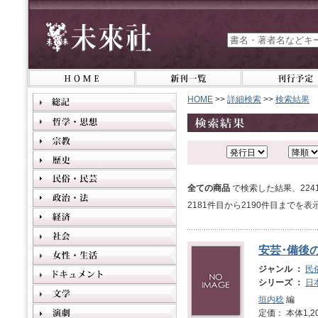
HOME
>>
詳細検索
>>
検索結果
全ての商品
で検索した結果、22
2181件目から2190件目までを
安芸･備後
ジャンル ：
民
シリーズ ：
日
垣内稔
編
定価： 本体1,2