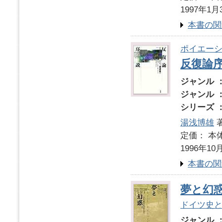
1997年1月
本書の関
ポイエーシ
反復論
ジャンル 
ジャンル 
シリーズ 
湯浅博雄
定価： 本体
1996年10
本書の関
夢と幻
ドイツ史
ジャンル 