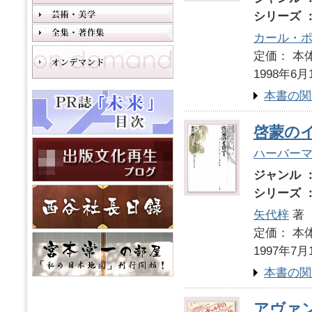
シリーズ 
カール・
定価： 本体
1998年6月
本書の関
啓蒙の
ハーバー
ジャンル 
シリーズ 
矢代梓
著
定価： 本体
1997年7月
本書の関
アヴァ