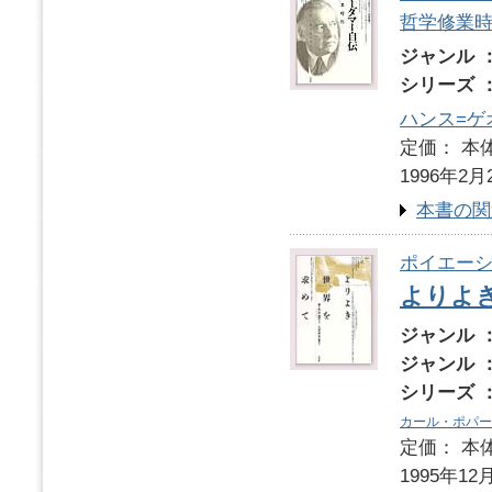
哲学修業
ジャンル 
シリーズ 
ハンス=ゲ
定価： 本体
1996年2月
本書の関
ポイエーシ
よりよ
ジャンル 
ジャンル 
シリーズ 
カール・ポパー
定価： 本体
1995年12