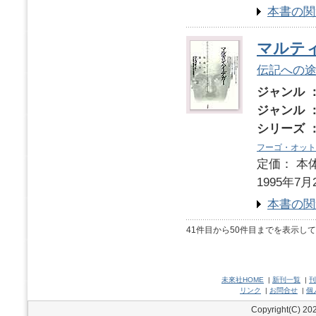
本書の関
マルテ
伝記への
ジャンル 
ジャンル 
シリーズ 
フーゴ・オット
定価： 本体
1995年7月
本書の関
41件目から50件目までを表示し
未來社HOME
|
新刊一覧
|
刊
リンク
|
お問合せ
|
個
Copyright(C) 202