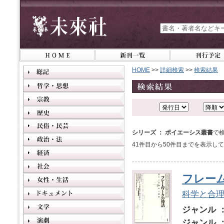
HOME
>>
詳細検索
>>
検索結果
シリーズ ： ポイエーシス叢書
で
41件目から50件目までを表示し
フレー
科学と合
ジャンル 
ジャンル 