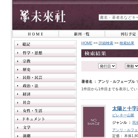
HOME
>>
詳細検索
>>
検索結果
著者名 ： アンリ・ルフェーブル
1件目から1件目までを表示してい
太陽と十字
ピレネー山脈
ジャンル ：
民
アンリ・ルフェ
定価： 本体1,8