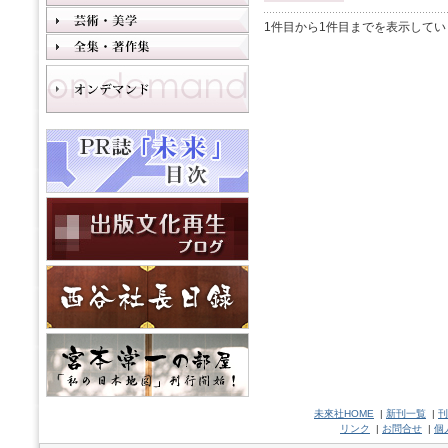
1件目から1件目までを表示してい
未來社HOME
|
新刊一覧
|
刊
リンク
|
お問合せ
|
個