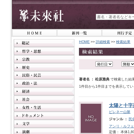
HOME
>>
詳細検索
>>
検索結果
著者名 ： 松原雅典
で検索した結
1件目から1件目までを表示してい
太陽と十字
ピレネー山脈
ジャンル ：
民
アンリ・ルフェ
定価： 本体1,8