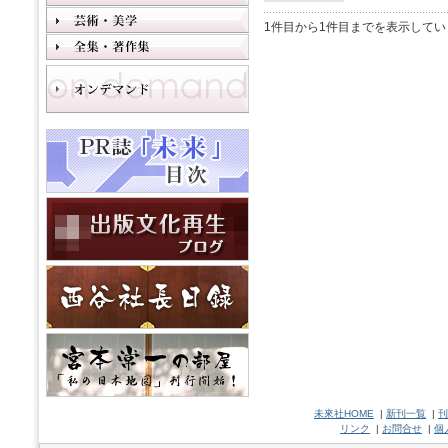
1件目から1件目までを表示してい
未來社HOME
|
新刊一覧
|
刊
リンク
|
お問合せ
|
個