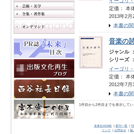
イーゴリ
定価： 本体
2013年2月
本書の関
音楽の
ジャンル 
シリーズ 
イーゴリ
定価： 本体
2012年7月
本書の関
1件目から2件目までを表示してい
未來社HOME
|
新刊一覧
|
刊
リンク
|
お問合せ
|
個