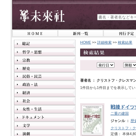
HOME
>>
詳細検索
>>
検索結果
著者名 ： クリストフ・クレスマ
1件目から1件目までを表示してい
戦後ドイツ史 
二重の建国
ジャンル ：
歴
クリストフ・ク
定価： 本体4,8