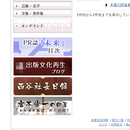
本書の関連
1件目から1件目までを表示してい
未來社HOME
|
新刊一覧
|
刊
リンク
|
お問合せ
|
個