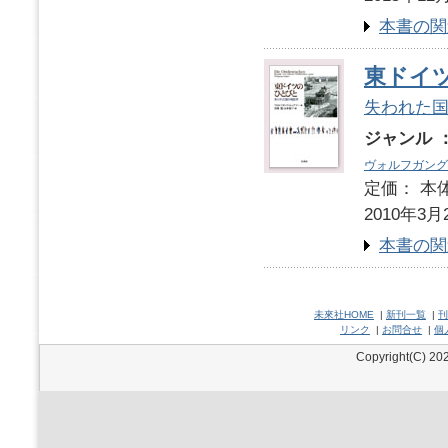
本書の関
東ドイ
失われた
ジャンル 
ヴォルフガング
定価： 本体
2010年3月
本書の関
未來社HOME
|
新刊一覧
|
刊
リンク
|
お問合せ
|
個
Copyright(C) 202