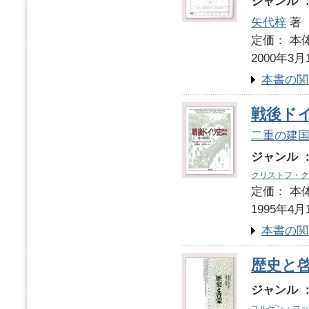
ジャンル 
矢代梓
著
定価： 本体
2000年3月
本書の関
戦後ドイツ
二重の建
ジャンル 
クリストフ・ク
定価： 本体
1995年4月
本書の関
歴史と
ジャンル 
ユルゲン・コッ