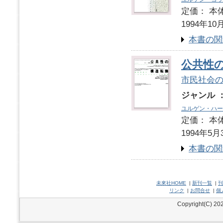
定価： 本体
1994年10
本書の関
公共性
市民社会
ジャンル 
ユルゲン・ハー
定価： 本体
1994年5月
本書の関
未來社HOME
|
新刊一覧
|
刊
リンク
|
お問合せ
|
個
Copyright(C) 202