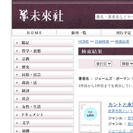
HOME
>>
詳細検索
>>
検索結果
著者名 ： ジェームズ・ボーマン
1件目から1件目までを表示してい
カントと永
世界市民という
ジャンル ：
哲
ジャンル ：
政
ジェームズ・ボ