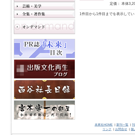
定価： 本体3,2
1件目から1件目までを表示してい
未來社HOME
|
新刊一覧
|
刊
リンク
|
お問合せ
|
個