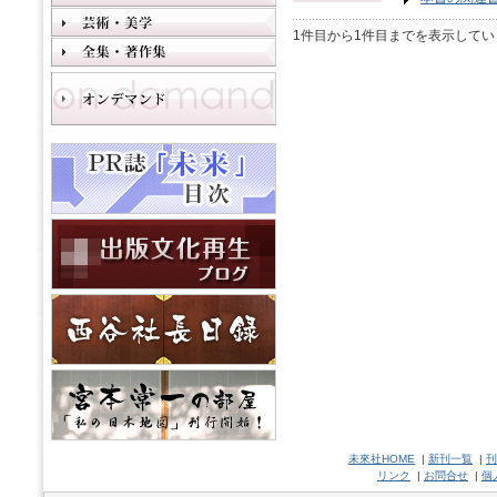
1件目から1件目までを表示してい
未來社HOME
|
新刊一覧
|
刊
リンク
|
お問合せ
|
個