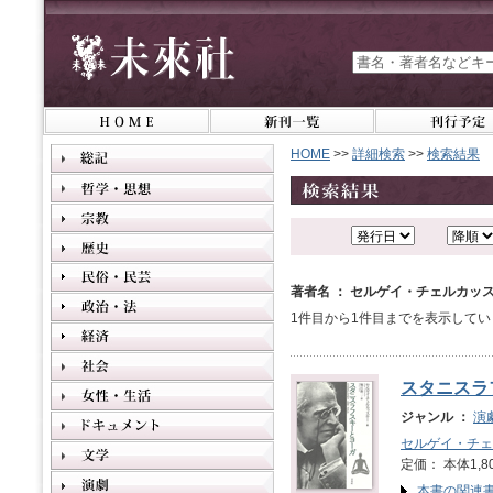
HOME
>>
詳細検索
>>
検索結果
著者名 ： セルゲイ・チェルカッ
1件目から1件目までを表示してい
スタニスラ
ジャンル ：
演
セルゲイ・チェ
定価： 本体1,8
本書の関連