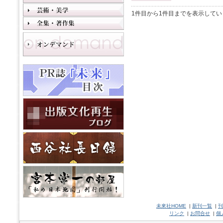
1件目から1件目までを表示してい
未來社HOME
|
新刊一覧
|
刊
リンク
|
お問合せ
|
個