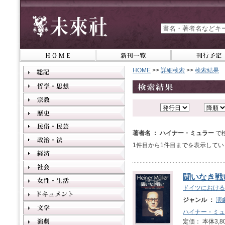
HOME
>>
詳細検索
>>
検索結果
著者名 ： ハイナー・ミュラー
で
1件目から1件目までを表示してい
闘いなき戦
ドイツにおける
ジャンル ：
演
ハイナー・ミュ
定価： 本体3,8