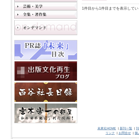
1件目から1件目までを表示してい
未來社HOME
|
新刊一覧
|
刊
リンク
|
お問合せ
|
個