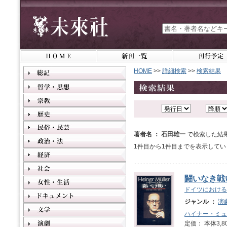
HOME
>>
詳細検索
>>
検索結果
著者名 ： 石田雄一
で検索した結
1件目から1件目までを表示してい
闘いなき戦
ドイツにおける
ジャンル ：
演
ハイナー・ミュ
定価： 本体3,8