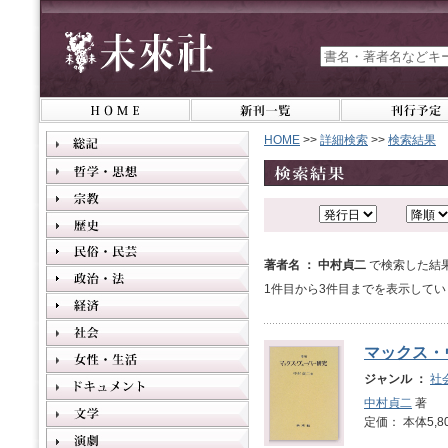
HOME
>>
詳細検索
>>
検索結果
著者名 ： 中村貞二
で検索した結
1件目から3件目までを表示してい
マックス・
ジャンル ：
社
中村貞二
著
定価： 本体5,8