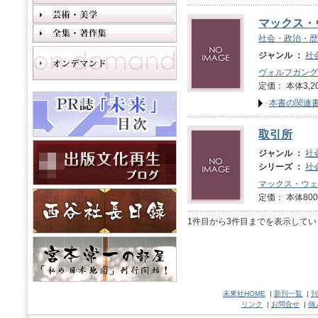
マックス・
社会・政治・歴
ジャンル ：
社
ヴォルフガング
定価： 本体3,2
本書の関連
取引所
ジャンル ：
社
シリーズ ：
社
マックス・ウェ
定価： 本体800
1件目から3件目までを表示してい
未來社HOME
|
新刊一覧
|
刊
リンク
|
お問合せ
|
個