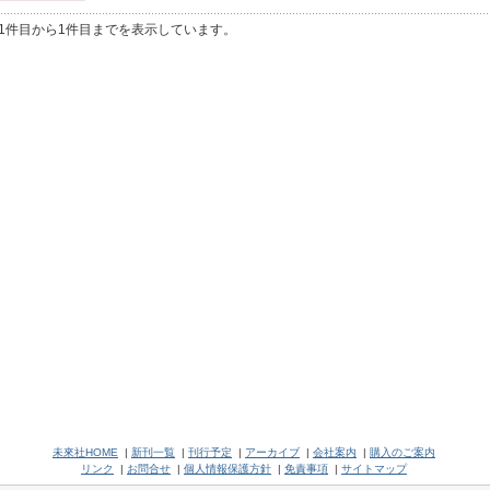
1件目から1件目までを表示しています。
未來社HOME
|
新刊一覧
|
刊行予定
|
アーカイブ
|
会社案内
|
購入のご案内
リンク
|
お問合せ
|
個人情報保護方針
|
免責事項
|
サイトマップ