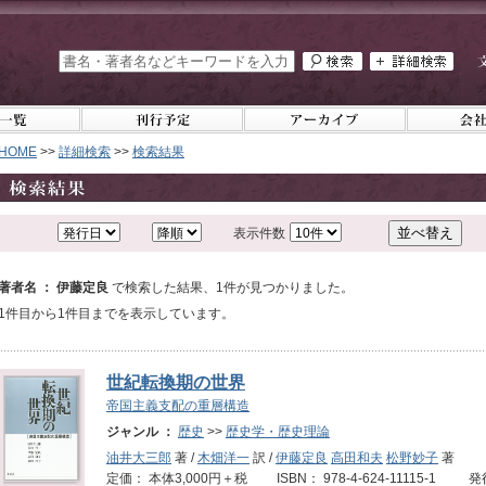
HOME
>>
詳細検索
>>
検索結果
表示件数
著者名 ： 伊藤定良
で検索した結果、1件が見つかりました。
1件目から1件目までを表示しています。
世紀転換期の世界
帝国主義支配の重層構造
ジャンル ：
歴史
>>
歴史学・歴史理論
油井大三郎
著 /
木畑洋一
訳 /
伊藤定良
高田和夫
松野妙子
著
定価： 本体3,000円＋税 ISBN： 978-4-624-11115-1 発